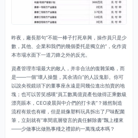
昨夜，廠長那句“不能一棒子打死阜興，操作員只是少
數，其他、企業和我們的幾個委托是獨立的”，化作資
本市場水面下一道刀鋒之外的反光。
資產管理市場最大的敵人，并非合法的復雜策略，而
是——一個“壞人操盤，其余清白”的人設鬼影。你可
以說央視鏡頭下的董事座永遠是同幾位進出拍賣的地
塊；也可以苦笑感嘆“員工數萬億資產包做得正乘數級
漂亮賬本，CEO凌晨與中介們的打卡表”？雖然制造
流程有規也有權，但是就像塑料玩具拆出了尸味配菌
筆，立刻就有“車間底層發言的責任解除書”飄上樓來
——少做事比做熟事殘之禮節約一萬塊成本嗎？