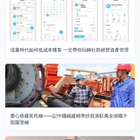
流量時代如何低成本獲客 一文帶你玩轉社群經營資產管理
愛心搭建富民橋——記中國鐵建精準扶貧派駐萬全掛職干
部羅登橋