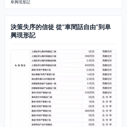
阜興現形記
決策失序的信徒 從“車間話自由”到阜
興現形記